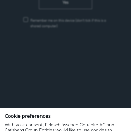
Yes
Remember me on this device
(don’t tick if this is a
shared computer)
Feldschlösschen Getränke AG
Theophil Roniger-Strasse
Cookie preferences
With your consent, Feldschlösschen Getränke AG and
CH-4310 Rheinfelden
Carlsberg Group Entities would like to use cookies to