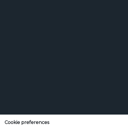
ROHSTOFF HEFE
Feldschlösschen Getränke AG
Theophil Roniger-Strasse
Cookie preferences