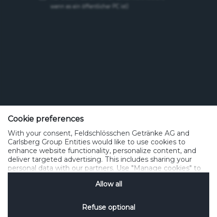
wenn es ein öffentlicher PC ist)
Feldschlösschen Getränke AG
Theophil Roniger-Strasse
Cookie preferences
With your consent, Feldschlösschen Getränke AG and
CH-4310 Rheinfelden
Carlsberg Group Entities would like to use cookies to
enhance website functionality, personalize content, and
Telefon: +41 (0)848 125 000, Fax: +41 (0)848 125 001
deliver targeted advertising. This includes sharing your
info@feldschloesschen.com
personal data with our partners. Use "Manage cookies" to
change your consent preferences anytime. See our
Allow all
Cookie Notification
&
Privacy Notification
for details.
Kontakt
Cookierichtlinie
Nutzungsbedingungen
Datenschutzrichtlinie
Refuse optional
Nutzungshinweise
www.responsibly.ch
Verwalten Cookies
SpeakUp