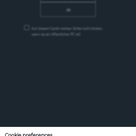
Ja
Auf diesem Gerät merken
(bitte nicht klicken,
wenn es ein öffentlicher PC ist)
Feldschlösschen Getränke AG
Theophil Roniger-Strasse
Cookie preferences